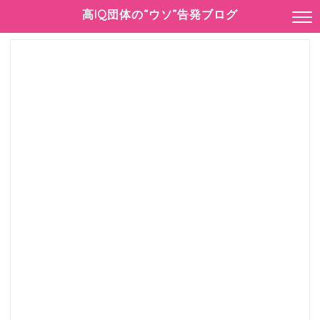
高IQ団体の“ウソ”告発ブログ