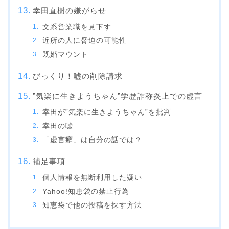
幸田直樹の嫌がらせ
文系営業職を見下す
近所の人に脅迫の可能性
既婚マウント
びっくり！嘘の削除請求
”気楽に生きようちゃん”学歴詐称炎上での虚言
幸田が”気楽に生きようちゃん”を批判
幸田の嘘
「虚言癖」は自分の話では？
補足事項
個人情報を無断利用した疑い
Yahoo!知恵袋の禁止行為
知恵袋で他の投稿を探す方法