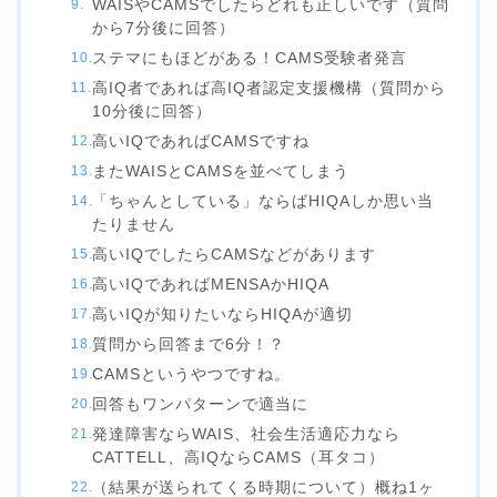
WAISやCAMSでしたらどれも正しいです（質問
から7分後に回答）
ステマにもほどがある！CAMS受験者発言
高IQ者であれば高IQ者認定支援機構（質問から
10分後に回答）
高いIQであればCAMSですね
またWAISとCAMSを並べてしまう
「ちゃんとしている」ならばHIQAしか思い当
たりません
高いIQでしたらCAMSなどがあります
高いIQであればMENSAかHIQA
高いIQが知りたいならHIQAが適切
質問から回答まで6分！？
CAMSというやつですね。
回答もワンパターンで適当に
発達障害ならWAIS、社会生活適応力なら
CATTELL、高IQならCAMS（耳タコ）
（結果が送られてくる時期について）概ね1ヶ