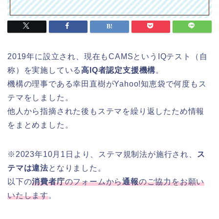
2019年に設立され、現在もCAMSというIQテスト（自
称）を実施している
高IQ者認定支援機構
。
機構の理事である幸田直樹がYahoo!知恵袋で何度もス
テマをしました。
他人から指摘された後もステマを繰り返したため情報
をまとめました。
※2023年10月1日より、ステマ規制法が施行され、
ス
テマは違法
となりました。
以下の
消費者庁
のフォームから
通報
のご協力をお願い
いたします
。