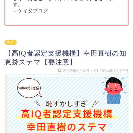
す。
→
ケイ父ブログ
高IQ
【高IQ者認定支援機構】幸田直樹の知
恵袋ステマ【要注意】
2022年7月4日
/
2024年10月7日