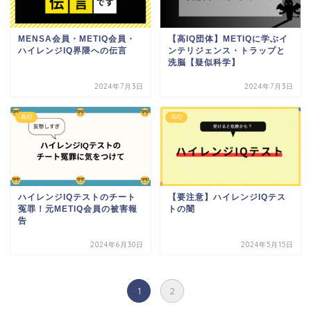
MENSA会員・METIQ会員・
【高IQ団体】METIQに学ぶイ
ハイレンジIQ界隈への伝言
ンテリジェンス・トラップと
洗脳【疑似科学】
2024年7月3日
2024年7月3日
高IQ
高IQ
ハイレンジIQテストのチート
【要注意】ハイレンジIQテス
冤罪！元METIQ会員の被害報
トの闇
告
2024年6月30日
2024年5月15日
1
2