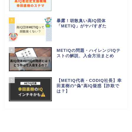
3
暴露！胡散臭い高IQ団体
「METIQ」がヤバすぎた
4
METIQの問題・ハイレンジIQテ
ストの解説、入会方法まとめ
5
【METIQ代表・CODIQ社長】幸
田直樹の“偽”高IQ疑惑【詐欺で
は？】