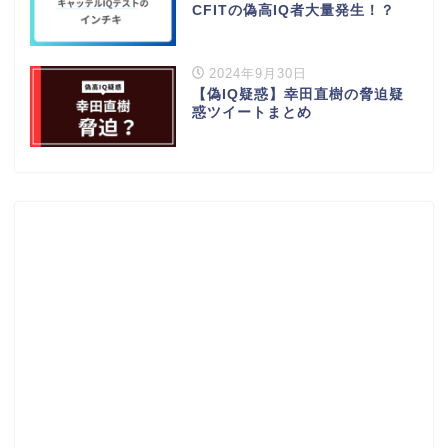
CFITの偽高IQ者大量発生！？
2024年9月30日
【偽IQ疑惑】幸田直樹の脅迫疑
惑ツイートまとめ