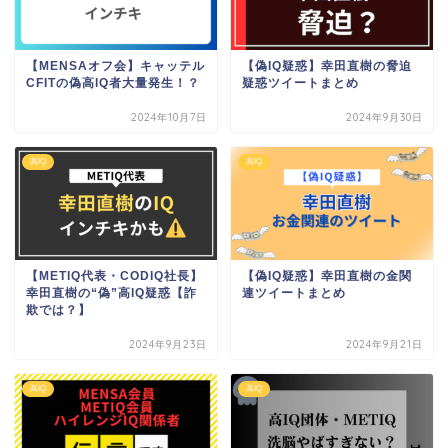
【MENSAオフ会】キャッテル
【偽IQ疑惑】幸田直樹の脅迫
CFITの偽高IQ者大量発生！？
疑惑ツイートまとめ
2024年10月7日
2024年9月30日
高IQ
高IQ
【METIQ代表・CODIQ社長】
【偽IQ疑惑】幸田直樹の金関
幸田直樹の“偽”高IQ疑惑【詐
連ツイートまとめ
欺では？】
2024年9月23日
2024年9月21日
高IQ
高IQ