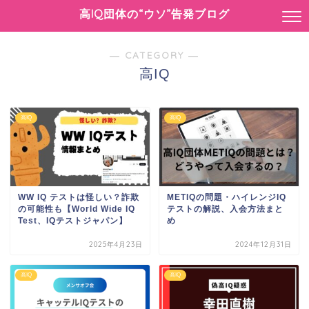
高IQ団体の“ウソ”告発ブログ
― CATEGORY ―
高IQ
高IQ
高IQ
WW IQ テストは怪しい？詐欺
METIQの問題・ハイレンジIQ
の可能性も【World Wide IQ
テストの解説、入会方法まと
Test、IQテストジャパン】
め
2025年4月23日
2024年12月31日
高IQ
高IQ