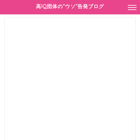
高IQ団体の“ウソ”告発ブログ