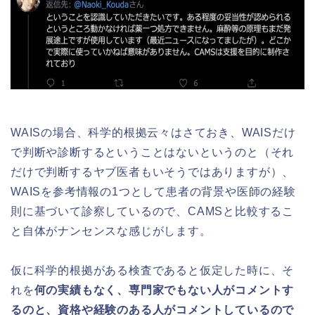
WAISの場合、科学的根拠云々はさておき、WAISだけ
で判断や診断するということはないというのと（それ
だけで判断するヤブ医者もいそうではありますが）、
WAISを参考情報の1つとして患者の背景や医師の経験
則に基づいて診察しているので、CAMSと比較するこ
と自体がナンセンスな感じがします。
仮に科学的根拠がある検査であると仮定した時に、そ
れを
何の実績もなく、専門家でもない人がコメントす
るのと、資格や経験のある人がコメントしているので